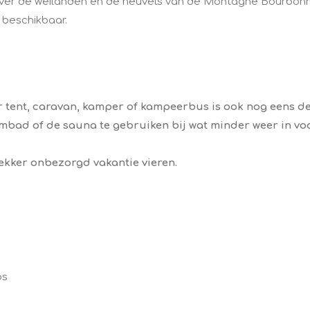
ijkt over de weilanden en de heuvels van de Montagne Bourb
 beschikbaar.
r tent, caravan, kamper of kampeerbus is ook nog eens de
mbad of de sauna te gebruiken bij wat minder weer in voo
lekker onbezorgd vakantie vieren.
os