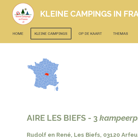
Ga
KLEINE CAMPINGS IN FRA
direct
naar
de
HOME
KLEINE CAMPINGS
OP DE KAART
THEMAS
hoofdinhoud
AIRE LES BIEFS - 3
kampeerp
Rudolf en René,
Les Biefs,
03120
Arfeu