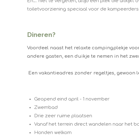
En…. niet te vergeten, altijd een plek die uitk
toiletvoorziening speciaal voor de kampeerders
Dineren?
Voordeel naast het relaxte campingplekje voo
andere gasten, een duikje te nemen in het zwe
​ Een vakantieadres zonder regeltjes, gewoon 
Geopend eind april - 1 november
Zwembad
Drie zeer ruime plaatsen
Vanaf het terrein direct wandelen naar het b
Honden welkom