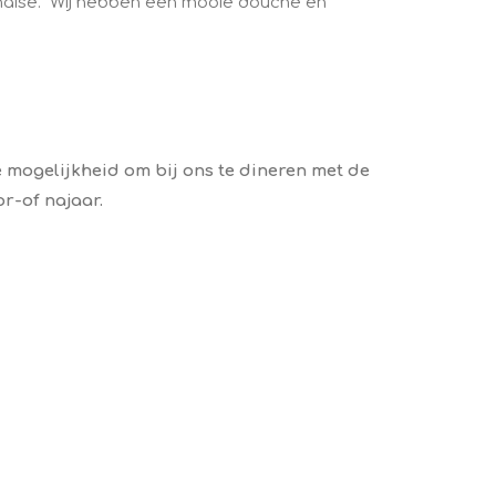
onnaise. Wij hebben een mooie douche en
 mogelijkheid om bij ons te dineren met de
r-of najaar.