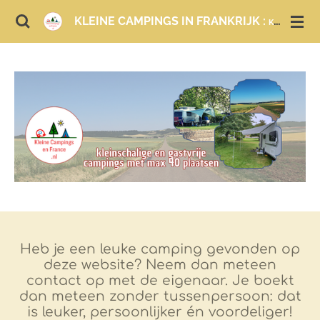
Ga
KLEINE CAMPINGS IN FRANKRIJK :
KAMPEREN EN LOGEREN
direct
naar
de
hoofdinhoud
Heb je een leuke camping gevonden op
deze website? Neem dan meteen
contact op met de eigenaar. Je boekt
dan meteen zonder tussenpersoon: dat
is leuker, persoonlijker én voordeliger!