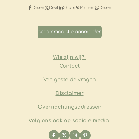
Delen
Deel
Share
Pinnen
Delen
accommodatie aanmelden
Wie zijn wij?
Contact
Veelgestelde vragen
​Disclaimer
Overnachtingsadressen
Volg ons ook op sociale media
F
X
I
P