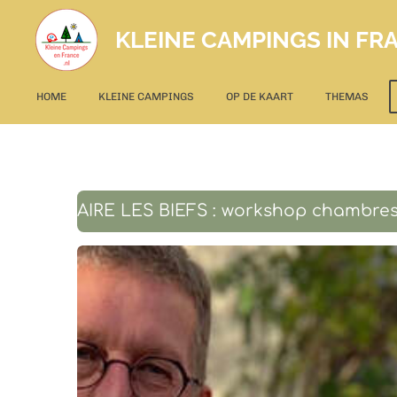
Ga
KLEINE CAMPINGS IN FRA
direct
naar
de
HOME
KLEINE CAMPINGS
OP DE KAART
THEMAS
hoofdinhoud
AIRE LES BIEFS : workshop chambres