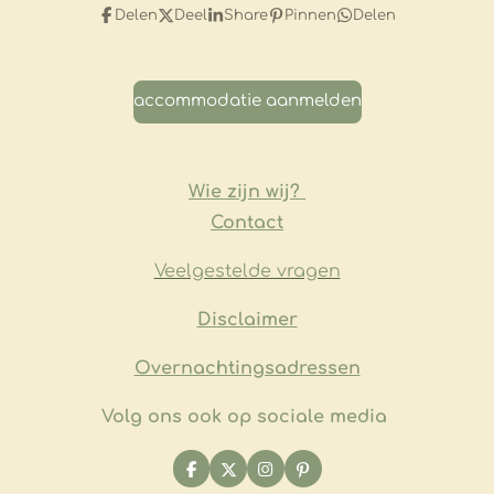
Delen
Deel
Share
Pinnen
Delen
accommodatie aanmelden
Wie zijn wij?
Contact
Veelgestelde vragen
​Disclaimer
Overnachtingsadressen
Volg ons ook op sociale media
F
X
I
P
a
n
i