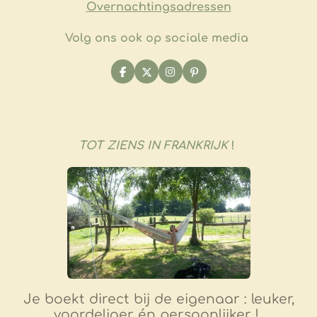
Overnachtingsadressen
Volg ons ook op sociale media
F
X
I
P
a
n
i
c
s
n
e
t
t
b
a
e
o
g
r
o
r
e
TOT ZIENS IN FRANKRIJK
!
k
a
s
m
t
Je boekt direct bij de eigenaar : leuker,
voordeliger én persoonlijker !