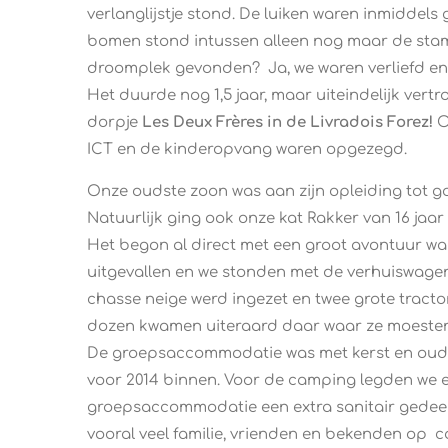
verlanglijstje stond. De luiken waren inmiddel
bomen stond intussen alleen nog maar de st
droomplek gevonden? Ja, we waren verliefd en 
Het duurde nog 1,5 jaar, maar uiteindelijk vert
dorpje
Les Deux Frères in de Livradois Forez!
O
ICT en de kinderopvang waren opgezegd.
​​​Onze oudste zoon was aan zijn opleiding tot
Natuurlijk ging ook onze kat Rakker van 16 jaa
Het begon al direct met een groot avontuur wa
uitgevallen en we stonden met de verhuiswagen
chasse neige werd ingezet en twee grote tract
dozen kwamen uiteraard daar waar ze moesten k
De groepsaccommodatie was met kerst en oud- 
voor 2014 binnen. Voor de camping legden we ele
groepsaccommodatie een extra sanitair gedeel
vooral veel familie, vrienden en bekenden op 