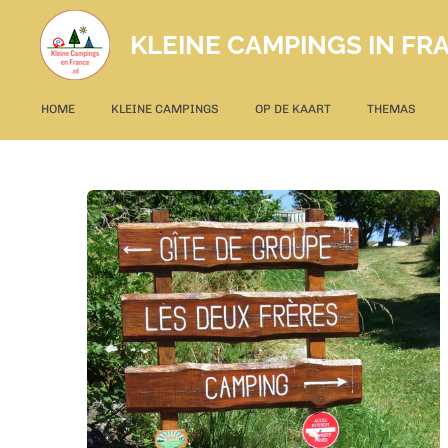
Ga
KLEINE CAMPINGS IN FRA
direct
naar
de
HOME
KLEINE CAMPINGS
OP DE KAART
THEMAS
hoofdinhoud