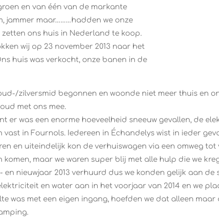
s groen en van één van de markante
am, jammer maar………hadden we onze
zetten ons huis in Nederland te koop.
rokken wij op 23 november 2013 naar het
ns huis was verkocht, onze banen in de
 goud-/zilversmid begonnen en woonde niet meer thuis en o
r oud met ons mee.
nt er was een enorme hoeveelheid sneeuw gevallen, de elekt
 vast in Fournols. Iedereen in Échandelys wist in ieder g
oren en uiteindelijk kon de verhuiswagen via een omweg to
omen, maar we waren super blij met alle hulp die we kre
en nieuwjaar 2013 verhuurd dus we konden gelijk aan de s
ktriciteit en water aan in het voorjaar van 2014 en we pla
te was met een eigen ingang, hoefden we dat alleen maar 
camping.