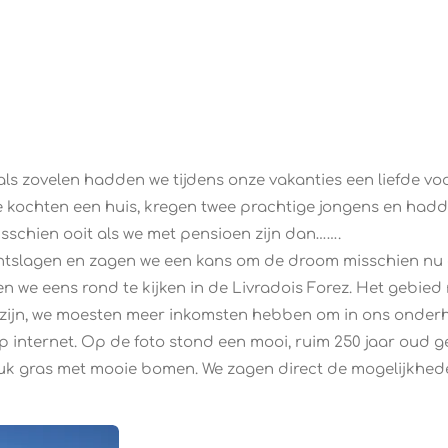
 als zovelen hadden we tijdens onze vakanties een liefde vo
e kochten een huis, kregen twee prachtige jongens en had
isschien ooit als we met pensioen zijn dan…….
ntslagen en zagen we een kans om de droom misschien nu al
ten we eens rond te kijken in de Livradois Forez. Het gebi
 zijn, we moesten meer inkomsten hebben om in ons onde
p internet. Op de foto stond een mooi, ruim 250 jaar oud 
stuk gras met mooie bomen. We zagen direct de mogelijkhe