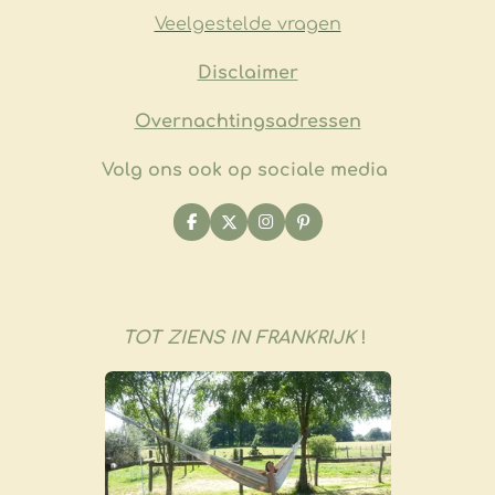
Veelgestelde vragen
​Disclaimer
Overnachtingsadressen
Volg ons ook op sociale media
F
X
I
P
a
n
i
c
s
n
e
t
t
b
a
e
o
g
r
o
r
e
TOT ZIENS IN FRANKRIJK
!
k
a
s
m
t