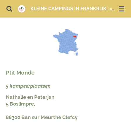
Ga
KLEINE CAMPINGS IN FRANKRIJK :
KAMPEREN EN LOGEREN
direct
naar
de
hoofdinhoud
Ptit Monde
5 kampeerplaatsen
Nathalie en Peterjan
5 Boslimpre,
88300 Ban sur Meurthe Clefcy