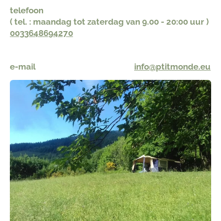
telefoon
​( tel. : maandag tot zaterdag van 9.00 - 20:00 uur )
0033648694270
e-mail
info@ptitmonde.eu