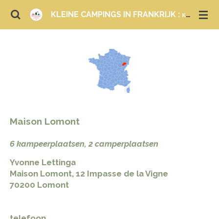
Ga
KLEINE CAMPINGS IN FRANKRIJK :
KAMPEREN EN LOGEREN
direct
naar
de
hoofdinhoud
Maison Lomont
6 kampeerplaatsen, 2 camperplaatsen
Yvonne Lettinga
Maison Lomont, 12 Impasse de la Vigne
70200 Lomont
telefoon