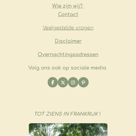
Wie zijn wij?
Contact
Veelgestelde vragen
​Disclaimer
Overnachtingsadressen
Volg ons ook op sociale media
F
X
I
P
a
n
i
c
s
n
e
t
t
b
a
e
o
g
r
o
r
e
TOT ZIENS IN FRANKRIJK
!
k
a
s
m
t