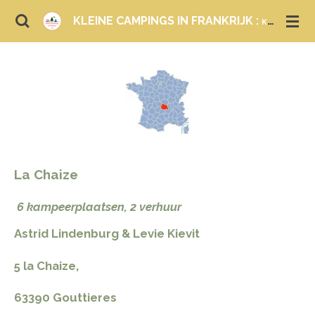
Ga
KLEINE CAMPINGS IN FRANKRIJK :
KAMPEREN EN LOGEREN
direct
naar
de
hoofdinhoud
La Chaize
6 kampeerplaatsen, 2 verhuur
​Astrid Lindenburg & Levie Kievit
5 la Chaize,
63390 Gouttieres