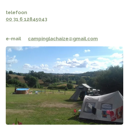
telefoon
​00 31 6 12845043
e-mail
campinglachaize@gmail.com