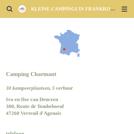
Ga
KLEINE CAMPINGS IN FRANKRIJK :
KAMPERE
direct
naar
de
hoofdinhoud
Camping Charmant
30 kampeerplaatsen, 5 verhuur
Ivo en Ilse van Deurzen
300, Route de Tombeboeuf
47260 Verteuil d'Agenais
telefoon