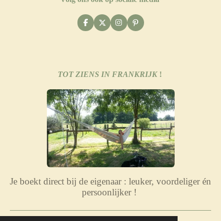
F
X
I
P
a
n
i
c
s
n
e
t
t
b
a
e
o
g
r
o
r
e
TOT ZIENS IN FRANKRIJK
!
k
a
s
m
t
Je boekt direct bij de eigenaar : leuker, voordeliger én
persoonlijker !