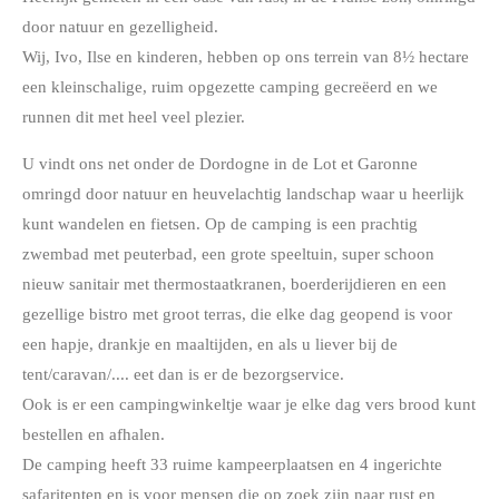
door natuur en gezelligheid.
​Wij, Ivo, Ilse en kinderen, hebben op ons terrein van 8½ hectare
een kleinschalige, ruim opgezette camping gecreëerd en we
runnen dit met heel veel plezier.
U vindt ons net onder de Dordogne in de Lot et Garonne
omringd door natuur en heuvelachtig landschap waar u heerlijk
kunt wandelen en fietsen. Op de camping is een prachtig
zwembad met peuterbad, een grote speeltuin, super schoon
nieuw sanitair met thermostaatkranen, boerderijdieren en een
gezellige bistro met groot terras, die elke dag geopend is voor
een hapje, drankje en maaltijden, en als u liever bij de
tent/caravan/.... eet dan is er de bezorgservice.
Ook is er een campingwinkeltje waar je elke dag vers brood kunt
bestellen en afhalen.
De camping heeft 33 ruime kampeerplaatsen en 4 ingerichte
safaritenten en is voor mensen die op zoek zijn naar rust en