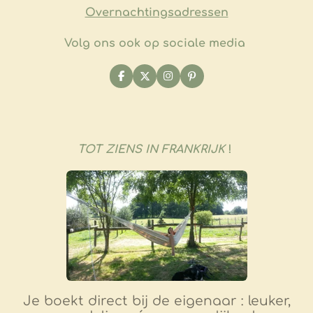
Overnachtingsadressen
Volg ons ook op sociale media
F
X
I
P
a
n
i
c
s
n
e
t
t
b
a
e
o
g
r
o
r
e
TOT ZIENS IN FRANKRIJK
!
k
a
s
m
t
Je boekt direct bij de eigenaar : leuker,