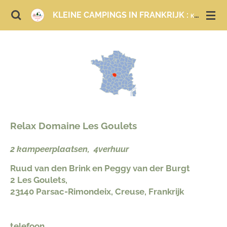
Ga
KLEINE CAMPINGS IN FRANKRIJK :
KAMPEREN EN LOGEREN
direct
naar
de
hoofdinhoud
Relax Domaine Les Goulets
2 kampeerplaatsen, 4verhuur
Ruud van den Brink en Peggy van der Burgt
2 Les Goulets,
23140 Parsac-Rimondeix, Creuse, Frankrijk​
telefoon