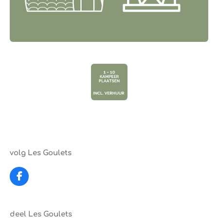
volg Les Goulets
F
a
c
e
deel Les Goulets
b