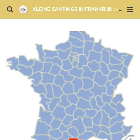
Ga
KLEINE CAMPINGS IN FRANKRIJK :
KAMPEREN EN LOGEREN
direct
naar
de
hoofdinhoud