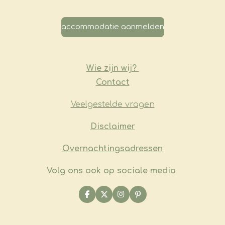
accommodatie aanmelden
Wie zijn wij?
Contact
Veelgestelde vragen
​Disclaimer
Overnachtingsadressen
Volg ons ook op sociale media
F
X
I
P
a
n
i
c
s
n
e
t
t